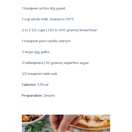
1 teaspoon active dry yeast.
1 cup whole milk, heated to 110°F.
2 to 2 1/2 cups (320 to 400 grams) bread flour.
1 teaspoon pure vanilla extract.
3 large egg yolks.
2 tablespoons (30 grams) superfine sugar.
1/2 teaspoon table salt.
Calories:
579cal
Preparation:
2hours