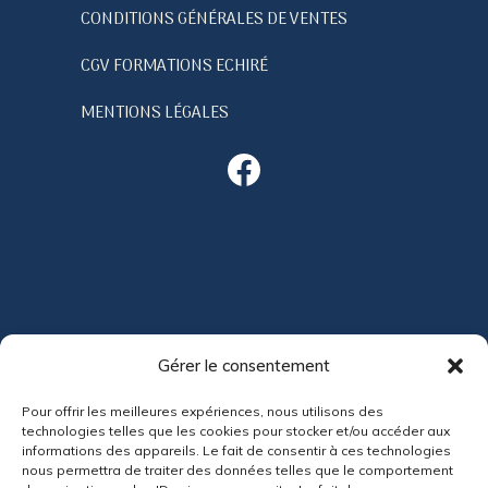
CONDITIONS GÉNÉRALES DE VENTES
CGV FORMATIONS ECHIRÉ
MENTIONS LÉGALES
Facebook
ACTUALITÉS
Gérer le consentement
Pour offrir les meilleures expériences, nous utilisons des
technologies telles que les cookies pour stocker et/ou accéder aux
informations des appareils. Le fait de consentir à ces technologies
nous permettra de traiter des données telles que le comportement