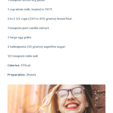
1 teaspoon active dry yeast.
1 cup whole milk, heated to 110°F.
2 to 2 1/2 cups (320 to 400 grams) bread flour.
1 teaspoon pure vanilla extract.
3 large egg yolks.
2 tablespoons (30 grams) superfine sugar.
1/2 teaspoon table salt.
Calories:
579cal
Preparation:
2hours