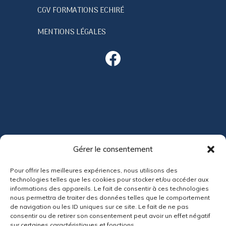
CGV FORMATIONS ECHIRÉ
MENTIONS LÉGALES
Facebook
ACTUALITÉS
Gérer le consentement
Pour offrir les meilleures expériences, nous utilisons des
technologies telles que les cookies pour stocker et/ou accéder aux
informations des appareils. Le fait de consentir à ces technologies
nous permettra de traiter des données telles que le comportement
de navigation ou les ID uniques sur ce site. Le fait de ne pas
consentir ou de retirer son consentement peut avoir un effet négatif
sur certaines caractéristiques et fonctions.