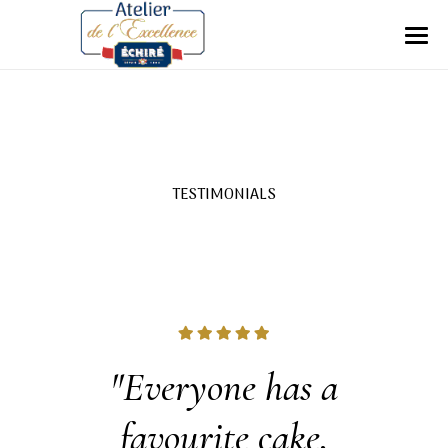
TESTIMONIALS
breads
"Everyone has a
"As
tries
favourite cake,
especi