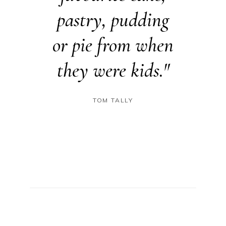
order.
pastry, pudding
che
 Cakes
or pie from when
creati
tiful
they were kids."
such b
ns."
dail
TOM TALLY
ODS
IN