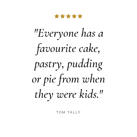
breads
"Everyone has a
"As
tries
favourite cake,
especi
order.
pastry, pudding
che
 Cakes
or pie from when
creati
tiful
they were kids."
such b
ns."
dail
TOM TALLY
ODS
IN