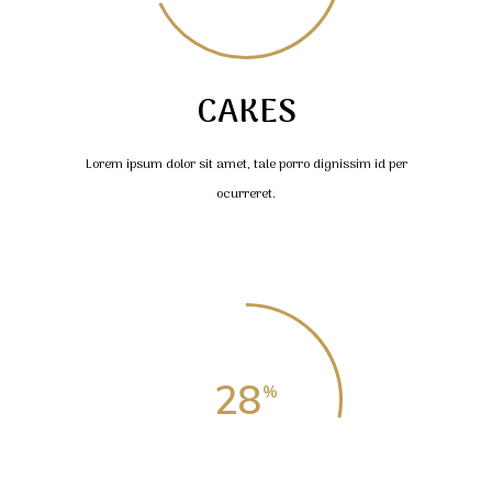
CAKES
Lorem ipsum dolor sit amet, tale porro dignissim id per
ocurreret.
28