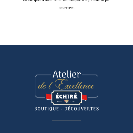
Lorem ipsum dolor sit amet, tale porro dignissim id per
ocurreret.