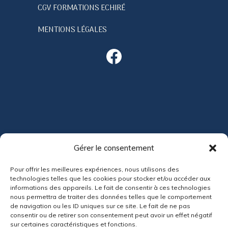
CGV FORMATIONS ECHIRÉ
MENTIONS LÉGALES
Facebook
ACTUALITÉS
Gérer le consentement
Pour offrir les meilleures expériences, nous utilisons des
technologies telles que les cookies pour stocker et/ou accéder aux
informations des appareils. Le fait de consentir à ces technologies
nous permettra de traiter des données telles que le comportement
de navigation ou les ID uniques sur ce site. Le fait de ne pas
consentir ou de retirer son consentement peut avoir un effet négatif
sur certaines caractéristiques et fonctions.