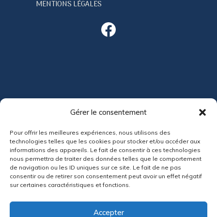
MENTIONS LÉGALES
Facebook
ACTUALITÉS
Gérer le consentement
Pour offrir les meilleures expériences, nous utilisons des
technologies telles que les cookies pour stocker et/ou accéder aux
informations des appareils. Le fait de consentir à ces technologies
nous permettra de traiter des données telles que le comportement
de navigation ou les ID uniques sur ce site. Le fait de ne pas
consentir ou de retirer son consentement peut avoir un effet négatif
sur certaines caractéristiques et fonctions.
Accepter