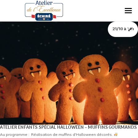
21/10 à 14h
ATELIER ENFANTS SPÉCIAL HALLOWEEN – MUFFINS GOURMANDS
Au programme :
Réalisation de muffins d'Halloween décorés.